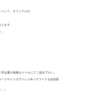
ンジして、オリジナルの
なります。
い。
と申込書の画像をメールにてご提出下さい。
ロードサイトのアドレス&パスワードを送信致
す。）