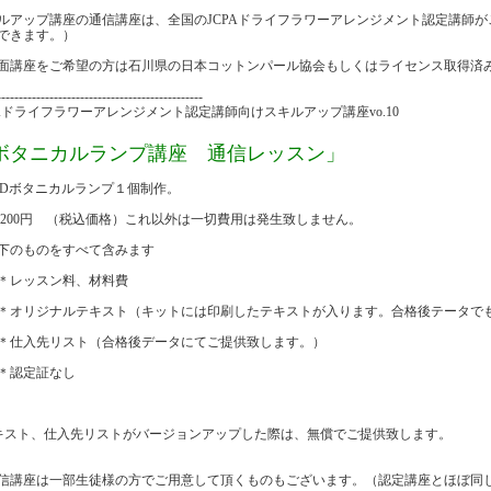
ルアップ講座の通信講座は、全国のJCPAドライフラワーアレンジメント認定講師
できます。）
面講座をご希望の方は石川県の日本コットンパール協会もしくはライセンス取得済
-----------------------------------------------
PAドライフラワーアレンジメント認定講師向けスキルアップ講座vo.10
ボタニカルランプ講座 通信レッスン」
EDボタニカルランプ１個制作。
3,200円 （税込価格）これ以外は一切費用は発生致しません。
のものをすべて含みます
レッスン料、材料費
リジナルテキスト（キットには印刷したテキストが入ります。合格後テータで
入先リスト（合格後データにてご提供致します。）
認定証なし
キスト、仕入先リストがバージョンアップした際は、無償でご提供致します。
信講座は一部生徒様の方でご用意して頂くものもございます。（認定講座とほぼ同