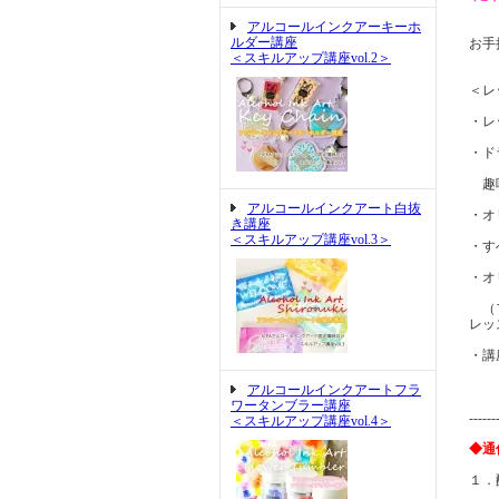
アルコールインクアーキーホ
ルダー講座
お手
＜スキルアップ講座vol.2＞
＜レ
・レ
・ド
趣味
アルコールインクアート白抜
・オ
き講座
＜スキルアップ講座vol.3＞
・す
・オ
（フ
レッ
・講
アルコールインクアートフラ
ワータンブラー講座
------
＜スキルアップ講座vol.4＞
◆通
１．