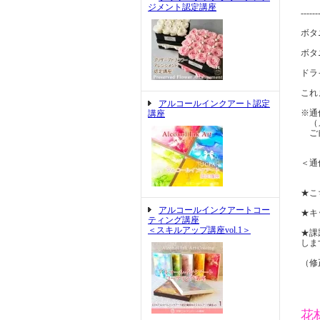
ジメント認定講座
------
ボタ
ボタ
ドラ
これ
アルコールインクアート認定
※通
講座
（メ
ご自
＜通
★こ
アルコールインクアートコー
★キ
ティング講座
＜スキルアップ講座vol.1＞
★課
しま
（修
花