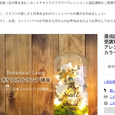
全国（石川県を含む）のＪＣＰＡドライフラワーアレンジメント認定講師がご受講
に、クラフトの楽しさと日本生まれのコットンパールの魅力を広めましょう♪
フト、お花、コットンパールが大好きな方からのお申込みを心よりお待ちしており
通信
受講
アレ
カラ
販売
» 特定
買
こ
こ