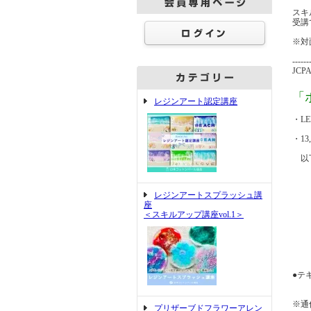
スキ
受講
※対
------
JC
「
レジンアート認定講座
・L
・1
以下
＊
レジンアートスプラッシュ講
＊オ
座
＜スキルアップ講座vol.1＞
＊仕
＊
●テ
※通
プリザーブドフラワーアレン