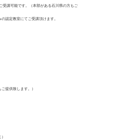
がご受講可能です。（本部がある石川県の方もご
みの認定教室にてご受講頂けます。
もご提供致します。）
じ）