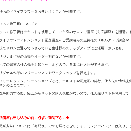
持ちのドライフラワーをお使い頂くことが可能です。
ッスン修了後について＞
ッスン修了後はテキストを使用して、ご自身のサロンで講座（対面講座）を開講す
ライフラワーアレンジメント認定講座をご受講済みの生徒様のスキルアップ講座や
でサロンに通って下さっている生徒様のステップアップにご活用下さいませ。
リジナル作品の販売やオーダー制作などが可能です。
べての資材の仕入先をお知らせしますので、自由に仕入れができます。
リジナル作品のフリーレッスンやワークショップを行えます。
リーレッスン、ワークショップとは、テキストや認定証の発行、仕入先の情報提
スンのことです。）
座を開講する際、協会からキットの購入義務がないので、仕入先リストを利用して
-----------------------------------------------
信講座お申し込みの前に必ずご確認下さい◆
配送方法については「宅配便」でのお届けとなります。（レターパックには入りま