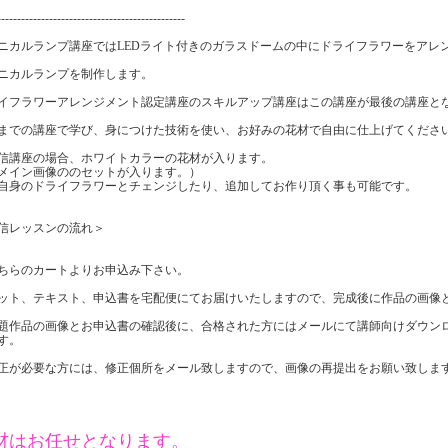
-----------------------------------------------
ニカルランプ講座ではLEDライト付きのガラスドームの中にドライフラワーをアレ
ニカルランプを制作します。
イフラワーアレンジメント認定講座のスキルアップ講座はこの講座が最後の講座と
までの講座で学び、身につけた技術を使い、お好みの花材で自由に仕上げてくださ
信講座の場合、ホワイトカラーの花材が入ります。
イン画像ののセットが入ります。）
身のドライフラワーとチェンジしたり、追加してお作り頂く事も可能です。
信レッスンの流れ＞
ちらのカートよりお申込み下さい。
ット、テキスト、申込書を宅配便にてお届けいたしますので、完成後に作品の画像
題作品の画像とお申込書の確認後に、合格された方にはメールにて講師向けダウン
す。
正が必要な方には、修正個所をメール致しますので、画像の再提出をお願い致しま
材はお任せとなります。